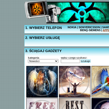
1. WYBIERZ TELEFON
NOKIA
|
SONYERICSSON
|
SAM
BENQ-SIEMENS
|
APP
2. WYBIERZ USŁUGĘ
3. ŚCIĄGAJ GADŻETY
kategoria:
wpisz czego szukasz:
szukaj»