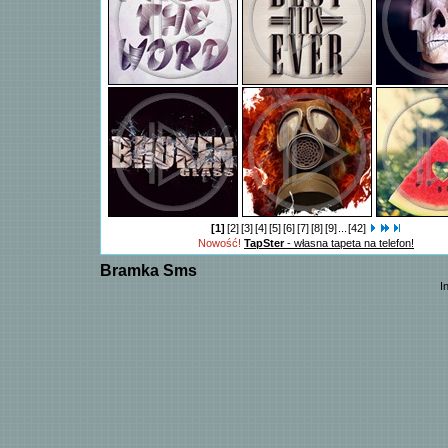
[1]
[2]
[3]
[4]
[5]
[6]
[7]
[8]
[9]
...
[42]
Nowość!
TapSter
- własna tapeta na telefon!
Bramka Sms
I