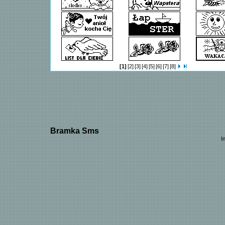
[1]
[2]
[3]
[4]
[5]
[6]
[7]
[8]
Bramka Sms
I