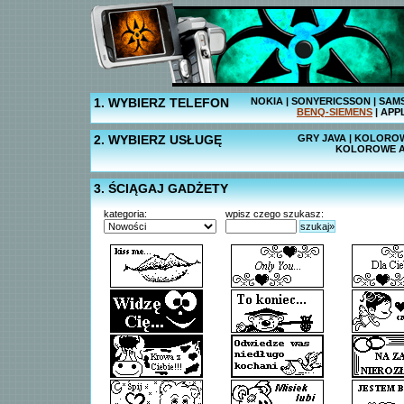
1. WYBIERZ TELEFON
NOKIA
|
SONYERICSSON
|
SAM
BENQ-SIEMENS
|
APP
2. WYBIERZ USŁUGĘ
GRY JAVA
|
KOLOROW
KOLOROWE A
3. ŚCIĄGAJ GADŻETY
kategoria:
wpisz czego szukasz:
szukaj»