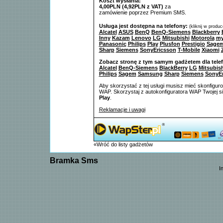
Koszt wysłania:
4,00PLN (4,92PLN z VAT)
za
zamówienie poprzez Premium SMS.
Usługa jest dostępna na telefony:
(kliknij w produ
Alcatel
ASUS
BenQ
BenQ-Siemens
Blackberry
Inny
Kazam
Lenovo
LG
Mitsubishi
Motorola
my
Panasonic
Philips
Play
Plusfon
Prestigio
Sage
Sharp
Siemens
SonyEricsson
T-Mobile
Xiaomi
Zobacz stronę z tym samym gadżetem dla tele
Alcatel
BenQ-Siemens
BlackBerry
LG
Mitsubish
Philips
Sagem
Samsung
Sharp
Siemens
SonyEr
Aby skorzystać z tej usługi musisz mieć skonfigur
WAP. Skorzystaj z autokonfiguratora WAP Twojej si
Play
.
Reklamacje i uwagi
«Wróć do listy gadżetów
Bramka Sms
I