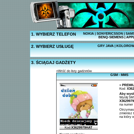
1. WYBIERZ TELEFON
NOKIA
|
SONYERICSSON
|
SAM
BENQ-SIEMENS
|
APP
2. WYBIERZ USŁUGĘ
GRY JAVA
|
KOLOROW
3. ŚCIĄGAJ GADŻETY
«Wróć do listy gadżetów
GSM - MMS
»
PREMI
Kod:
X36
Aby wysł
Wyślij SMS
X362997
na numer
Otrzymasz
zmienisz 
na który
Kod:
X3629979HAT