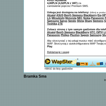
Koszt wysłania:
4,00PLN (4,92PLN z VAT)
za
zamówienie poprzez Premium SMS.
Usługa jest dostępna na telefony:
(kliknij w produ
Alcatel
ASUS
BenQ-Siemens
Blackberry
Era
HP
LG
Mitsubishi
Motorola
NEC
Nokia
Panasonic
P
Samsung
Sanyo
Sendo
Sferia
Sharp
Siemens
S
Toshiba
ZTE
Zobacz stronę z tym samym gadżetem dla tele
Alcatel
BenQ-Siemens
BlackBerry
HTC (SPV)
L
Panasonic
Philips
Plusfon
Sagem
Samsung
Sh
Aby skorzystać z tej usługi musisz mieć skonfigur
WAP. Skorzystaj z autokonfiguratora WAP Twojej si
Play
.
Reklamacje i uwagi
«Wróć do listy gadżetów
Bramka Sms
I