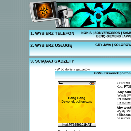
1. WYBIERZ TELEFON
NOKIA
|
SONYERICSSON
|
SAM
BENQ-SIEMENS
|
APP
2. WYBIERZ USŁUGĘ
GRY JAVA
|
KOLOROW
3. ŚCIĄGAJ GADŻETY
«Wróć do listy gadżetów
GSM - Dzwonek polifon
»
PREMI
Kod:
PT3
Aby zamó
Wyślij SM
Bang Bang
PT36591
Dzwonek polifoniczny
na nume
Aby wysł
Wyślij SMS
+48xxxxx
na numer
Kod:
PT3659101HAT