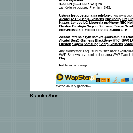
Koszt wysłania:
4,00PLN (4,92PLN z VAT)
za
zamówienie poprzez Premium SMS.
Usługa jest dostępna na telefony:
(kliknij w produ
Alcatel
ASUS
BenQ-Siemens
Blackberry
Era
HP
Kazam
Lenovo
LG
Motorola
myPhone
NEC
Nok
Plusfon
Prestigio
Sagem
Samsung
Sanyo
Send
SonyEricsson
T-Mobile
Toshiba
Xiaomi
ZTE
Zobacz stronę z tym samym gadżetem dla tele
Alcatel
BenQ-Siemens
BlackBerry
HTC (SPV)
L
Plusfon
Sagem
Samsung
Sharp
Siemens
SonyE
Aby skorzystać z tej usługi musisz mieć skonfigur
WAP. Skorzystaj z autokonfiguratora WAP Twojej si
Play
.
Reklamacje i uwagi
«Wróć do listy gadżetów
Bramka Sms
I