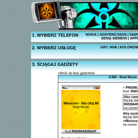
1. WYBIERZ TELEFON
NOKIA
|
SONYERICSSON
|
SAM
BENQ-SIEMENS
|
APP
2. WYBIERZ USŁUGĘ
GRY JAVA
|
KOLOROW
3. ŚCIĄGAJ GADŻETY
«Wróć do listy gadżetów
GSM - Real Music
»
PREMI
Kod:
RM3
Aby zamó
Wyślij SM
Wkręceni - Nie Ufaj Mi
RM3664
Real Music
na nume
Aby wysł
Wyślij SMS
+48xxxx
na numer
Kod:
RM3664926HAT