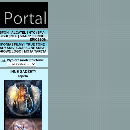
SFON
|
ALCATEL
|
HTC (SPV)
|
BISHI
|
NEC
|
SHARP
|
SENDO
|
ERICSSON
IFONIA
|
FILMY
|
TRUE TONE
|
AŁY SMS
|
GRAFICZNE SMSY
|
OROWE LOGO
|
MOJA TAPETA
Wybierz model telefonu:
okia
INNE GADŻETY
Tapeta