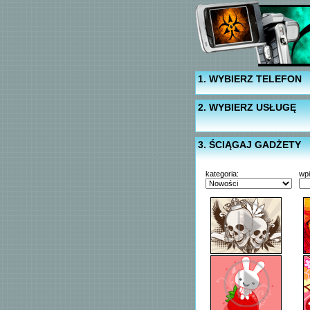
1. WYBIERZ TELEFON
2. WYBIERZ USŁUGĘ
3. ŚCIĄGAJ GADŻETY
kategoria:
wp