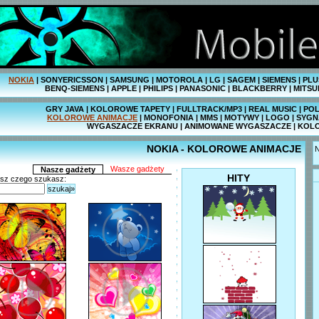
NOKIA
|
SONYERICSSON
|
SAMSUNG
|
MOTOROLA
|
LG
|
SAGEM
|
SIEMENS
|
PLU
BENQ-SIEMENS
|
APPLE
|
PHILIPS
|
PANASONIC
|
BLACKBERRY
|
MITSU
GRY JAVA
|
KOLOROWE TAPETY
|
FULLTRACK/MP3
|
REAL MUSIC
|
POL
KOLOROWE ANIMACJE
|
MONOFONIA
|
MMS
|
MOTYWY
|
LOGO
|
SYGN
WYGASZACZE EKRANU
|
ANIMOWANE WYGASZACZE
|
KOL
NOKIA - KOLOROWE ANIMACJE
N
Wasze gadżety
Nasze gadżety
HITY
isz czego szukasz:
szukaj»