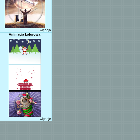
więcej»
Animacja kolorowa
więcej»