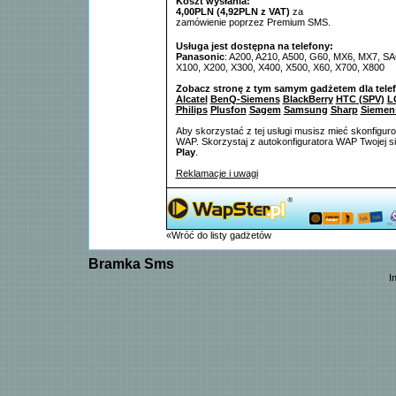
Koszt wysłania:
4,00PLN (4,92PLN z VAT)
za
zamówienie poprzez Premium SMS.
Usługa jest dostępna na telefony:
Panasonic
: A200, A210, A500, G60, MX6, MX7, SA
X100, X200, X300, X400, X500, X60, X700, X800
Zobacz stronę z tym samym gadżetem dla tele
Alcatel
BenQ-Siemens
BlackBerry
HTC (SPV)
L
Philips
Plusfon
Sagem
Samsung
Sharp
Siemen
Aby skorzystać z tej usługi musisz mieć skonfigur
WAP. Skorzystaj z autokonfiguratora WAP Twojej si
Play
.
Reklamacje i uwagi
«Wróć do listy gadżetów
Bramka Sms
I