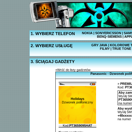
1. WYBIERZ TELEFON
NOKIA
|
SONYERICSSON
|
SAM
BENQ-SIEMENS
|
APP
2. WYBIERZ USŁUGĘ
GRY JAVA
|
KOLOROWE T
FILMY
|
TRUE TONE
3. ŚCIĄGAJ GADŻETY
«Wróć do listy gadżetów
Panasonic - Dzwonek poli
»
PREMI
Kod:
PT3
Aby zamó
Wyślij SM
Holidays
PT36590
Dzwonek polifoniczny
na nume
Aby wysł
Wyślij SMS
+48xxxxx
na numer
Kod:
PT3659095HAT