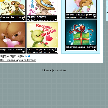
G
P
D
[4]
[5]
[6]
[7]
[8]
[9]
[10]
Ster
- własna tapeta na telefon!
Informacje o cookies