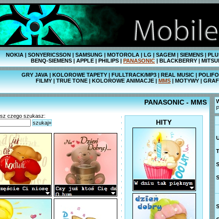
NOKIA
|
SONYERICSSON
|
SAMSUNG
|
MOTOROLA
|
LG
|
SAGEM
|
SIEMENS
|
PLU
BENQ-SIEMENS
|
APPLE
|
PHILIPS
|
PANASONIC
|
BLACKBERRY
|
MITSU
GRY JAVA
|
KOLOROWE TAPETY
|
FULLTRACK/MP3
|
REAL MUSIC
|
POLIFO
FILMY
|
TRUE TONE
|
KOLOROWE ANIMACJE
|
MMS
|
MOTYWY
|
GRAF
PANASONIC - MMS
W
P
isz czego szukasz:
HITY
szukaj»
T