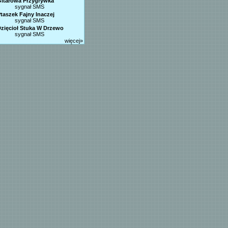
itarowa Przygrywka
sygnał SMS
taszek Fajny Inaczej
sygnał SMS
zięcioł Stuka W Drzewo
sygnał SMS
więcej»