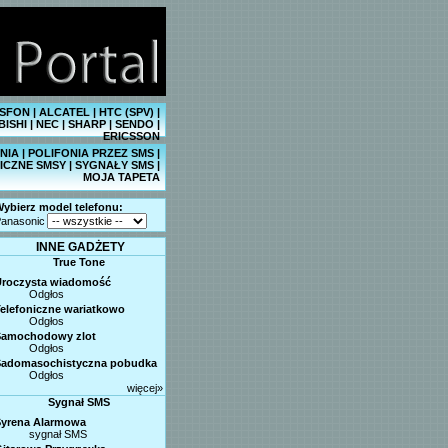
SFON
|
ALCATEL
|
HTC (SPV)
|
BISHI
|
NEC
|
SHARP
|
SENDO
|
ERICSSON
NIA
|
POLIFONIA PRZEZ SMS
|
ICZNE SMSY
|
SYGNAŁY SMS
|
MOJA TAPETA
ybierz model telefonu:
anasonic
INNE GADŻETY
True Tone
Uroczysta wiadomość
Odgłos
elefoniczne wariatkowo
Odgłos
Samochodowy zlot
Odgłos
Sadomasochistyczna pobudka
Odgłos
więcej»
Sygnał SMS
Syrena Alarmowa
sygnał SMS