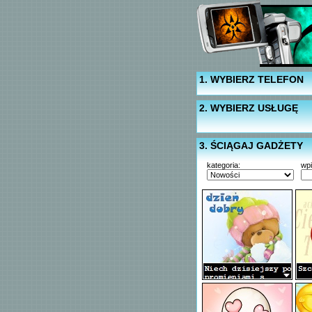
1. WYBIERZ TELEFON
2. WYBIERZ USŁUGĘ
3. ŚCIĄGAJ GADŻETY
kategoria:
wp