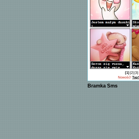
[1]
[2]
[3]
Nowość!
Tap
Bramka Sms