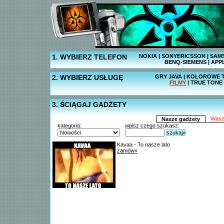
1. WYBIERZ TELEFON
NOKIA
|
SONYERICSSON
|
SAM
BENQ-SIEMENS
|
APP
2. WYBIERZ USŁUGĘ
GRY JAVA
|
KOLOROWE T
FILMY
|
TRUE TONE
3. ŚCIĄGAJ GADŻETY
Wasz
Nasze gadżety
kategoria:
wpisz czego szukasz:
szukaj»
Kavaa - To nasze lato
zamów»